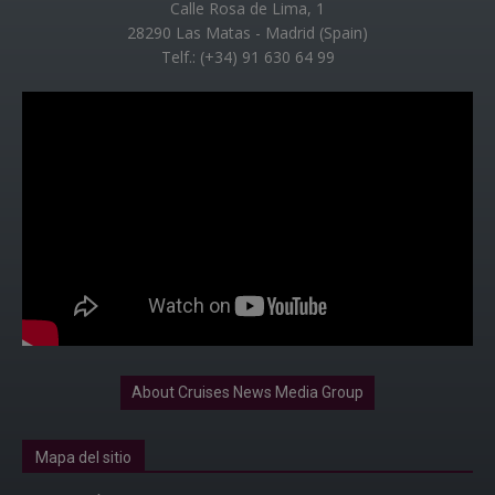
Calle Rosa de Lima, 1
28290 Las Matas - Madrid (Spain)
Telf.: (+34) 91 630 64 99
About Cruises News Media Group
Mapa del sitio