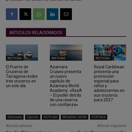
ARTICULOS RELACIONADOS
NOTICIAS
NOTICIAS
NOTICIAS
El Puerto de
Azamara
Royal Caribbean
Cruceros de
Cruises presenta
presenta una
Tarragona recibe
un nuevo
promoción
tres cruceros en
capítulo de
especial para
un solo día
Azamara World
niños y
Academy: «RezA
adolescentes en
– El poder detrás
sus cruceros
de una reserva
para 2027
con confianza»
Editoriales
Opinión
NOTICIAS
BREAKING NEWS
PORTADA
Artículo anterior
Artículo siguiente