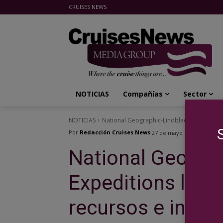
CRUISES NEWS
Cruises News Media Group
NOTICIAS
Compañías
Sector
NOTICIAS
National Geographic-Lindblad Expeditions l
Por
Redacción Cruises News
27 de mayo de 2026
National Geogra
Expeditions lanz
recursos e incen