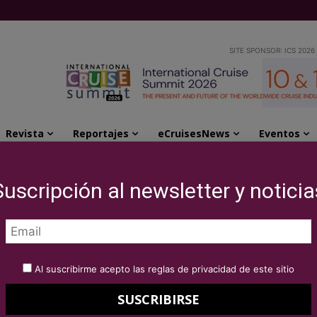
SITE SPONSOR: ICS 2026
Revista
Reportajes
eCruisesNews
Eventos
anza un nuevo centro de recursos e incentivos para...
Suscripción al newsletter y noticia
phic-Lindblad
a un nuevo centro de
Al suscribirme acepto las reglas de privacidad de este sitio
tivos para agentes de