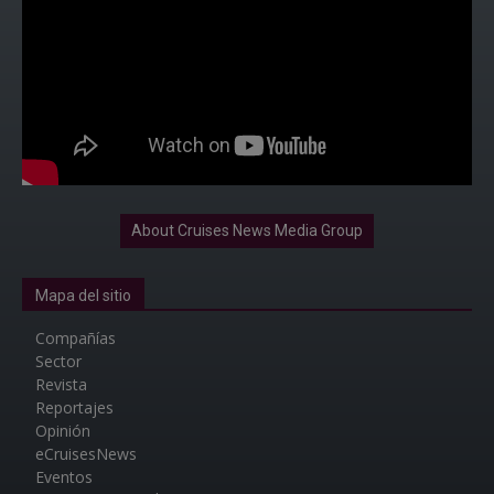
About Cruises News Media Group
Mapa del sitio
Compañías
Sector
Revista
Reportajes
Opinión
eCruisesNews
Eventos