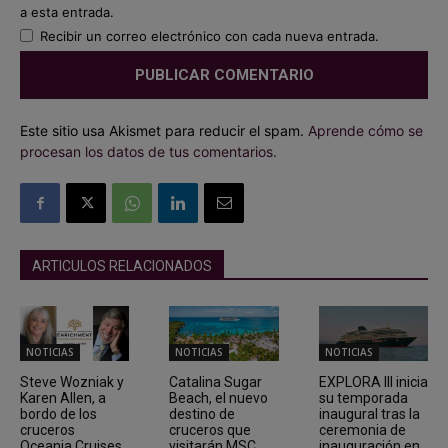
a esta entrada.
Recibir un correo electrónico con cada nueva entrada.
Este sitio usa Akismet para reducir el spam.
Aprende cómo se
procesan los datos de tus comentarios.
ARTICULOS RELACIONADOS
NOTICIAS
NOTICIAS
NOTICIAS
Steve Wozniak y
Catalina Sugar
EXPLORA III inicia
Karen Allen, a
Beach, el nuevo
su temporada
bordo de los
destino de
inaugural tras la
cruceros
cruceros que
ceremonia de
Oceania Cruises
visitarán MSC
inauguración en