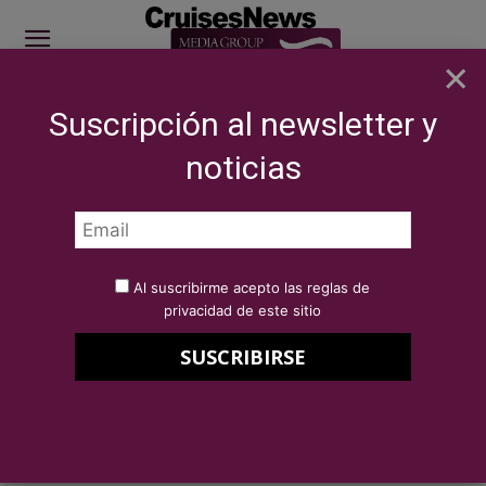
×
Suscripción al newsletter y
SITE SPONSOR: ICS 2026
noticias
Inicio
Autores
Publicaciones por Redacción Cruises News
Redacción Cruises News
Al suscribirme acepto las reglas de
privacidad de este sitio
8421 Publicaciones
0 COMENTARIOS