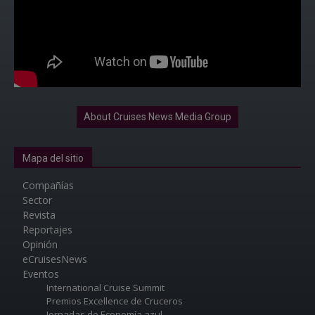
About Cruises News Media Group
Mapa del sitio
Compañías
Sector
Revista
Reportajes
Opinión
eCruisesNews
Eventos
International Cruise Summit
Premios Excellence de Cruceros
Jornadas de Economía azul