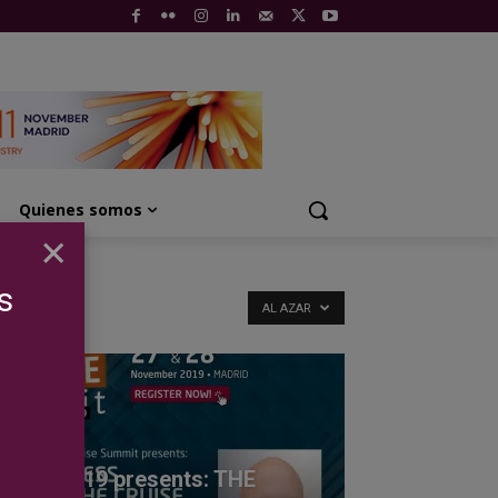
Quienes somos
×
s
AL AZAR
ENTOS
e ICS 2019 presents: THE