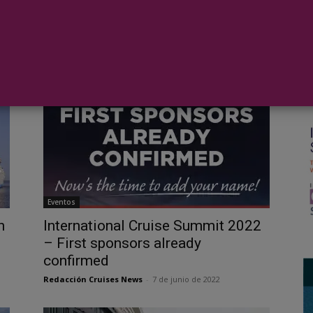
a
buques de crucero sus motores
BU
en puerto? (1ª parte)
I
Arturo Paniagua
-
21 de marzo de 2023
Red
Eventos
n
International Cruise Summit 2022
– First sponsors already
confirmed
Redacción Cruises News
-
7 de junio de 2022