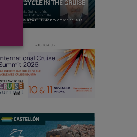
SINESS CYCLE IN THE CRUISE
NDUSTRY
acción Cruises News
-
15 de noviembre de 2019
- Publicidad -