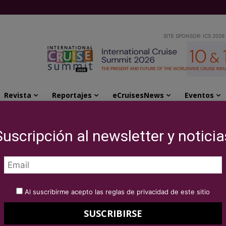
SITE SPONSOR: ICS 2026
Revista
Reportajes
eCruisesNews
Eventos
Suscripción al newsletter y noticia
Al suscribirme acepto las reglas de privacidad de este sitio
ARTÍCULOS
EV
l
Shore power: ¿Pueden parar los
Th