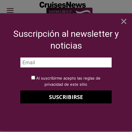
×
Suscripción al newsletter y
SITE SPONSOR: ICS 2026
noticias
Inicio
NOTICIAS
SECTOR
SECTOR
Al suscribirme acepto las reglas de
privacidad de este sitio
EVENTOS
Compañías de cruceros piden mejoras en
infraestructuras y nuevos destinos en el
Mediterraneo Oriental