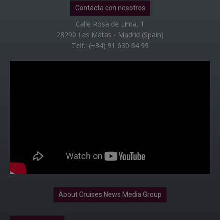
Contacta con nosotros
Calle Rosa de Lima, 1
28290 Las Matas - Madrid (Spain)
Telf.: (+34) 91 630 64 99
About Cruises News Media Group