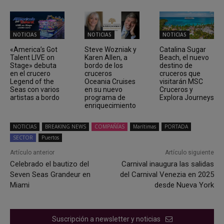
NOTICIAS
NOTICIAS
NOTICIAS
«America’s Got
Steve Wozniak y
Catalina Sugar
Talent LIVE on
Karen Allen, a
Beach, el nuevo
Stage» debuta
bordo de los
destino de
en el crucero
cruceros
cruceros que
Legend of the
Oceania Cruises
visitarán MSC
Seas con varios
en su nuevo
Cruceros y
artistas a bordo
programa de
Explora Journeys
enriquecimiento
NOTICIAS
BREAKING NEWS
COMPAÑÍAS
Marítimas
PORTADA
SECTOR
Puertos
Artículo anterior
Artículo siguiente
Celebrado el bautizo del
Carnival inaugura las salidas
Seven Seas Grandeur en
del Carnival Venezia en 2025
Miami
desde Nueva York
Suscripción a newsletter y noticias