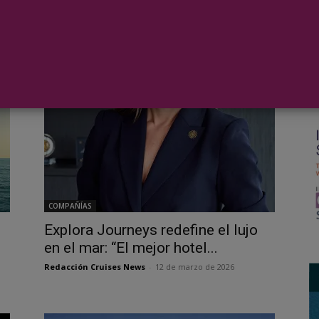
para el Puente de Diciembre con
nu
CroisiEurope
Me
Redacción Cruises News
-
24 de octubre de 2019
Red
COMPAÑÍAS
Explora Journeys redefine el lujo
en el mar: “El mejor hotel...
Redacción Cruises News
-
12 de marzo de 2026