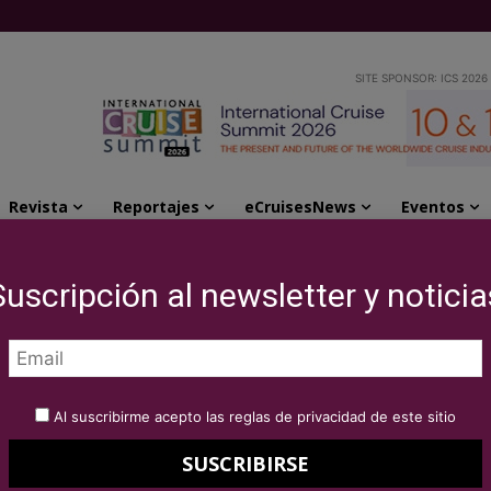
SITE SPONSOR: ICS 2026
Revista
Reportajes
eCruisesNews
Eventos
Suscripción al newsletter y noticia
EV
Al suscribirme acepto las reglas de privacidad de este sitio
Co
FLUVIALES
Fluviales exclusivos en castellano
me