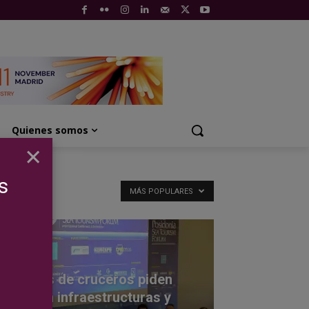
Quienes somos
×
s
MÁS POPULARES
ENTOS
mpañías de cruceros piden
joras en infraestructuras y