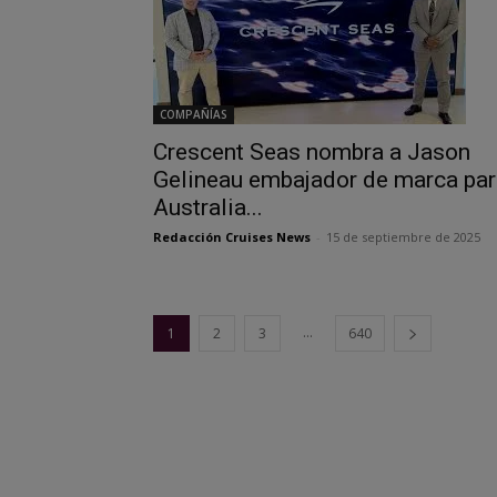
COMPAÑÍAS
Crescent Seas nombra a Jason
Gelineau embajador de marca par
Australia...
Redacción Cruises News
-
15 de septiembre de 2025
...
1
2
3
640