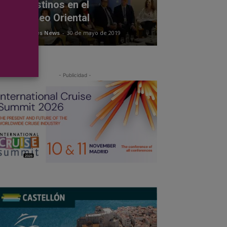
evos destinos en el
diterraneo Oriental
acción Cruises News
-
30 de mayo de 2019
- Publicidad -