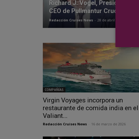
Richard J. Vogel, Presidente &
CEO de Pullmantur Cruceros
Redacción Cruises News
-
28 de abril de 2020
COMPAÑÍAS
Virgin Voyages incorpora un
restaurante de comida india en el
Valiant...
Redacción Cruises News
-
16 de marzo de 2026