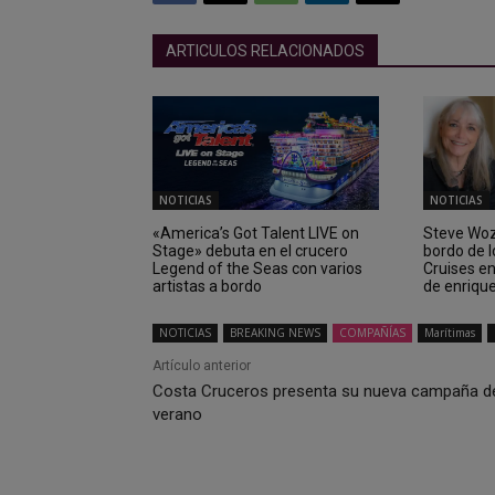
ARTICULOS RELACIONADOS
NOTICIAS
NOTICIAS
«America’s Got Talent LIVE on
Steve Wozn
Stage» debuta en el crucero
bordo de 
Legend of the Seas con varios
Cruises e
artistas a bordo
de enriqu
NOTICIAS
BREAKING NEWS
COMPAÑÍAS
Marítimas
Artículo anterior
Costa Cruceros presenta su nueva campaña d
verano