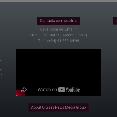
Contacta con nosotros
Calle Rosa de Lima, 1
28290 Las Matas - Madrid (Spain)
Telf.: (+34) 91 630 64 99
e
 y
 y
About Cruises News Media Group