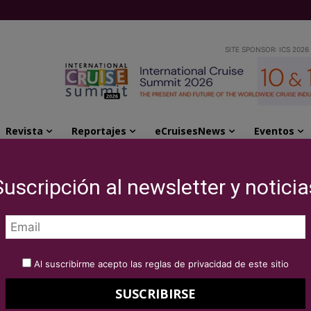
SITE SPONSOR: ICS 2026
Revista
Reportajes
eCruisesNews
Eventos
esenta su programa de cruceros para el verano 2026
Suscripción al newsletter y noticia
ages presenta su
eros para el verano
Al suscribirme acepto las reglas de privacidad de este sitio