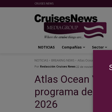
CRUISES NEWS
Cruises News Media Group
NOTICIAS
Compañías
Sector
NOTICIAS
BREAKING NEWS
Atlas Ocean Voyages pr
Por
Redacción Cruises News
22 de noviembre de 2024
Atlas Ocean Voy
programa de cruc
2026