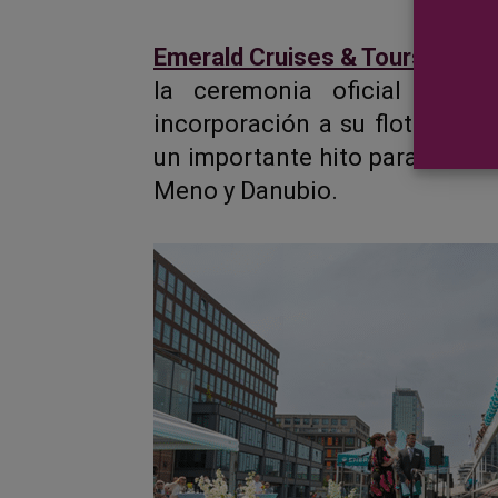
Emerald Cruises & Tours
celeb
la ceremonia oficial de ba
incorporación a su flota euro
un importante hito para la com
Meno y Danubio.