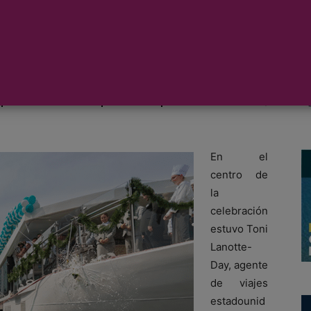
ró el pasado 31 de mayo en Ámsterdam
utizo del Emerald Astra, la nueva
pea de diez barcos fluviales, marcando
pañía en su expansión por los ríos Rin,
En el
centro de
la
celebración
estuvo Toni
Lanotte-
Day, agente
de viajes
estadounid