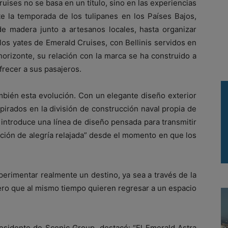
uises no se basa en un título, sino en las experiencias
e la temporada de los tulipanes en los Países Bajos,
 madera junto a artesanos locales, hasta organizar
los yates de Emerald Cruises, con Bellinis servidos en
horizonte, su relación con la marca se ha construido a
frecer a sus pasajeros.
ambién esta evolución. Con un elegante diseño exterior
irados en la división de construcción naval propia de
introduce una línea de diseño pensada para transmitir
ción de alegría relajada” desde el momento en que los
erimentar realmente un destino, ya sea a través de la
, pero que al mismo tiempo quieren regresar a un espacio
esidente de Scenic Group, destacó: “El Emerald Astra