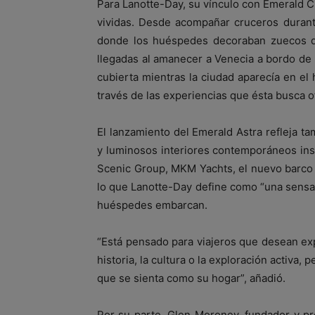
Para Lanotte-Day, su vínculo con Emerald Cr
vividas. Desde acompañar cruceros durant
donde los huéspedes decoraban zuecos de
llegadas al amanecer a Venecia a bordo de 
cubierta mientras la ciudad aparecía en el 
través de las experiencias que ésta busca o
El lanzamiento del Emerald Astra refleja t
y luminosos interiores contemporáneos insp
Scenic Group, MKM Yachts, el nuevo barco 
lo que Lanotte-Day define como “una sensa
huéspedes embarcan.
“Está pensado para viajeros que desean exp
historia, la cultura o la exploración activa
que se sienta como su hogar”, añadió.
Por su parte, Glen Moroney, fundador y pr