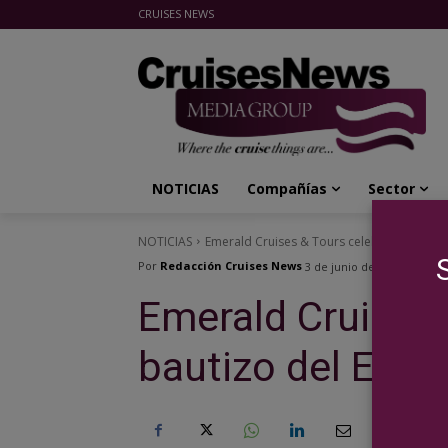
CRUISES NEWS
Cruises News Media Group
NOTICIAS
Compañías
Sector
NOTICIAS
Emerald Cruises & Tours celebra el bautiz
Por
Redacción Cruises News
3 de junio de 2026
Emerald Cruises 
bautizo del Emer