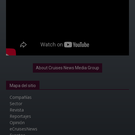
About Cruises News Media Group
Mapa del sitio
Compañías
Sector
Revista
Reportajes
Opinión
eCruisesNews