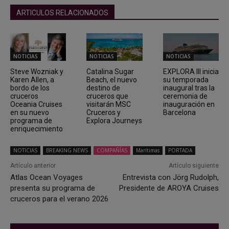
ARTICULOS RELACIONADOS
NOTICIAS
NOTICIAS
NOTICIAS
Steve Wozniak y
Catalina Sugar
EXPLORA III inicia
Karen Allen, a
Beach, el nuevo
su temporada
bordo de los
destino de
inaugural tras la
cruceros
cruceros que
ceremonia de
Oceania Cruises
visitarán MSC
inauguración en
en su nuevo
Cruceros y
Barcelona
programa de
Explora Journeys
enriquecimiento
NOTICIAS
BREAKING NEWS
COMPAÑÍAS
Marítimas
PORTADA
Artículo anterior
Artículo siguiente
Atlas Ocean Voyages
Entrevista con Jörg Rudolph,
presenta su programa de
Presidente de AROYA Cruises
cruceros para el verano 2026