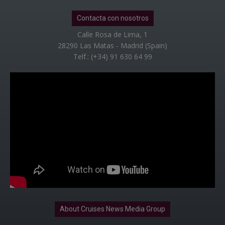
Contacta con nosotros
Calle Rosa de Lima, 1
28290 Las Matas - Madrid (Spain)
Telf.: (+34) 91 630 64 99
About Cruises News Media Group