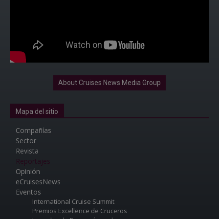
About Cruises News Media Group
Mapa del sitio
Compañías
Sector
Revista
Reportajes
Opinión
eCruisesNews
Eventos
International Cruise Summit
Premios Excellence de Cruceros