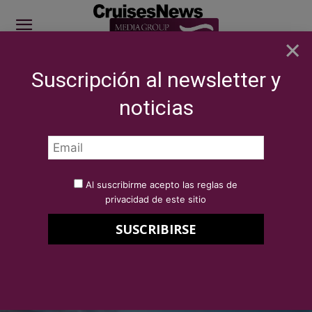
×
Suscripción al newsletter y
SITE SPONSOR: ICS 2026
noticias
Inicio
NOTICIAS
REPORTAJES
REPORTAJES
Al suscribirme acepto las reglas de
privacidad de este sitio
ENTREVISTAS
Entrevista con Francesco Muglia, Director
General de Costa Cruceros para España y
Portugal