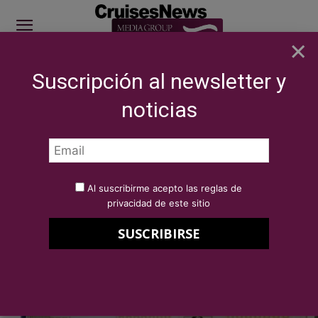
×
Suscripción al newsletter y
SITE SPONSOR: ICS 2026
noticias
Inicio
COMPAÑÍAS
Fluviales
FLUVIALES
Al suscribirme acepto las reglas de
privacidad de este sitio
FLUVIALES
Transcend Cruises celebra el bautizo del
barco fluvial MS Connect, diseñado para
grupos y eventos