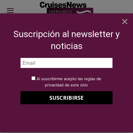
×
Suscripción al newsletter y
SITE SPONSOR: ICS 2026
noticias
Inicio
NOTICIAS
NOTICIAS
Al suscribirme acepto las reglas de
privacidad de este sitio
NOTICIAS
ENTREVISTAS CRUISES NEWS: Richard J.
Vogel, Presidente & CEO de Pullmantur
Cruceros