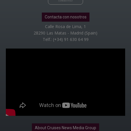
Contacta con nosotros
Calle Rosa de Lima, 1
28290 Las Matas - Madrid (Spain)
Telf.: (+34) 91 630 64 99
About Cruises News Media Group