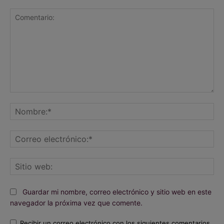
Comentario:
No
Co
ele
Sit
we
Guardar mi nombre, correo electrónico y sitio web en este
navegador la próxima vez que comente.
Recibir un correo electrónico con los siguientes comentarios