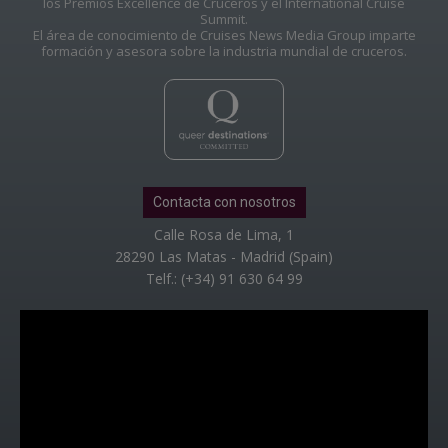
los Premios Excellence de Cruceros y el International Cruise
Summit.
El área de conocimiento de Cruises News Media Group imparte
formación y asesora sobre la industria mundial de cruceros.
Contacta con nosotros
Calle Rosa de Lima, 1
28290 Las Matas - Madrid (Spain)
Telf.: (+34) 91 630 64 99