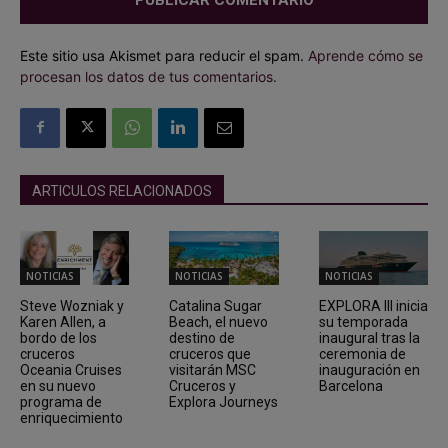
Este sitio usa Akismet para reducir el spam.
Aprende cómo se
procesan los datos de tus comentarios.
ARTICULOS RELACIONADOS
NOTICIAS
NOTICIAS
NOTICIAS
Steve Wozniak y
Catalina Sugar
EXPLORA III inicia
Karen Allen, a
Beach, el nuevo
su temporada
bordo de los
destino de
inaugural tras la
cruceros
cruceros que
ceremonia de
Oceania Cruises
visitarán MSC
inauguración en
en su nuevo
Cruceros y
Barcelona
programa de
Explora Journeys
enriquecimiento