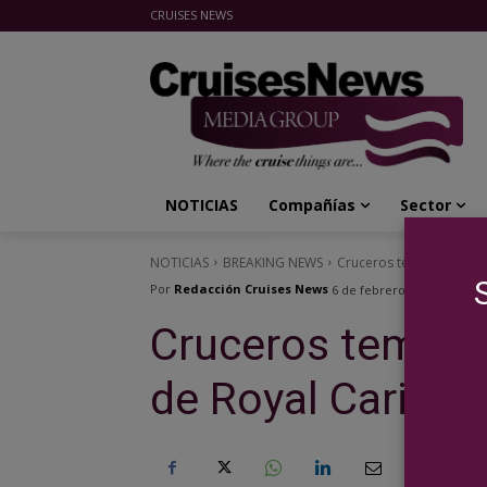
CRUISES NEWS
Cruises News Media Group
NOTICIAS
Compañías
Sector
NOTICIAS
BREAKING NEWS
Cruceros temáticos sob
Por
Redacción Cruises News
6 de febrero de 2024
Cruceros temátic
de Royal Caribb