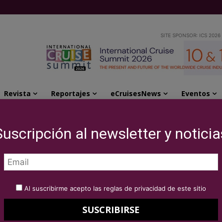
SITE SPONSOR: ICS 2026
Revista
Reportajes
eCruisesNews
Eventos
re Eurovisión de Royal Caribbean
Suscripción al newsletter y noticia
os sobre Eurovisión
ean
Al suscribirme acepto las reglas de privacidad de este sitio