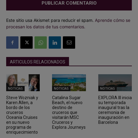
Este sitio usa Akismet para reducir el spam.
Aprende cómo se
procesan los datos de tus comentarios.
ARTICULOS RELACIONADOS
NOTICIAS
NOTICIAS
NOTICIAS
Steve Wozniak y
Catalina Sugar
EXPLORA III inicia
Karen Allen, a
Beach, el nuevo
su temporada
bordo de los
destino de
inaugural tras la
cruceros
cruceros que
ceremonia de
Oceania Cruises
visitarán MSC
inauguración en
en su nuevo
Cruceros y
Barcelona
programa de
Explora Journeys
enriquecimiento