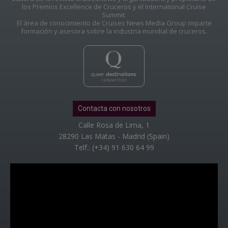
los Premios Excellence de Cruceros y el International Cruise
Summit.
El área de conocimiento de Cruises News Media Group imparte
formación y asesora sobre la industria mundial de cruceros.
Contacta con nosotros
Calle Rosa de Lima, 1
28290 Las Matas - Madrid (Spain)
Telf.: (+34) 91 630 64 99