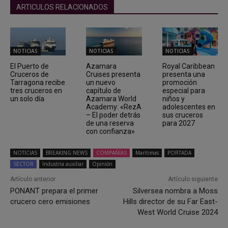
ARTICULOS RELACIONADOS
NOTICIAS
NOTICIAS
NOTICIAS
El Puerto de
Azamara
Royal Caribbean
Cruceros de
Cruises presenta
presenta una
Tarragona recibe
un nuevo
promoción
tres cruceros en
capítulo de
especial para
un solo día
Azamara World
niños y
Academy: «RezA
adolescentes en
– El poder detrás
sus cruceros
de una reserva
para 2027
con confianza»
NOTICIAS
BREAKING NEWS
COMPAÑÍAS
Marítimas
PORTADA
SECTOR
Industria auxiliar
Opinión
Artículo anterior
Artículo siguiente
PONANT prepara el primer
Silversea nombra a Moss
crucero cero emisiones
Hills director de su Far East-
West World Cruise 2024