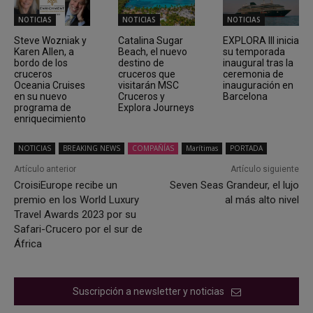
NOTICIAS
NOTICIAS
NOTICIAS
Steve Wozniak y
Catalina Sugar
EXPLORA III inicia
Karen Allen, a
Beach, el nuevo
su temporada
bordo de los
destino de
inaugural tras la
cruceros
cruceros que
ceremonia de
Oceania Cruises
visitarán MSC
inauguración en
en su nuevo
Cruceros y
Barcelona
programa de
Explora Journeys
enriquecimiento
NOTICIAS
BREAKING NEWS
COMPAÑÍAS
Marítimas
PORTADA
Artículo anterior
Artículo siguiente
CroisiEurope recibe un
Seven Seas Grandeur, el lujo
premio en los World Luxury
al más alto nivel
Travel Awards 2023 por su
Safari-Crucero por el sur de
África
Suscripción a newsletter y noticias