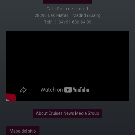
Calle Rosa de Lima, 1
28290 Las Matas - Madrid (Spain)
Telf.: (+34) 91 630 64 99
About Cruises News Media Group
Mapa del sitio