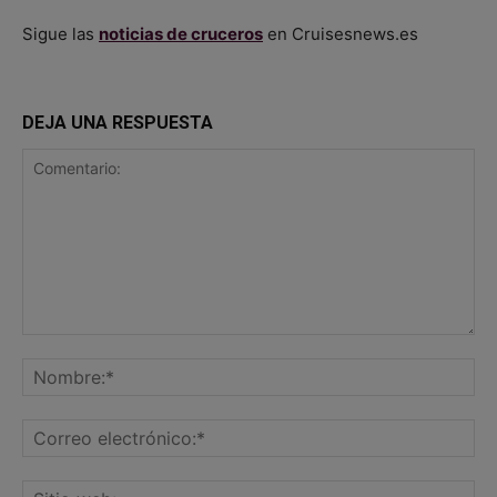
Sigue las
noticias de cruceros
en Cruisesnews.es
DEJA UNA RESPUESTA
Comentario:
No
Co
ele
Sit