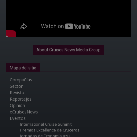
About Cruises News Media Group
Mapa del sitio
Compañías
Sector
Revista
Reportajes
Opinión
eCruisesNews
Eventos
International Cruise Summit
Premios Excellence de Cruceros
Jornadas de Economía azul