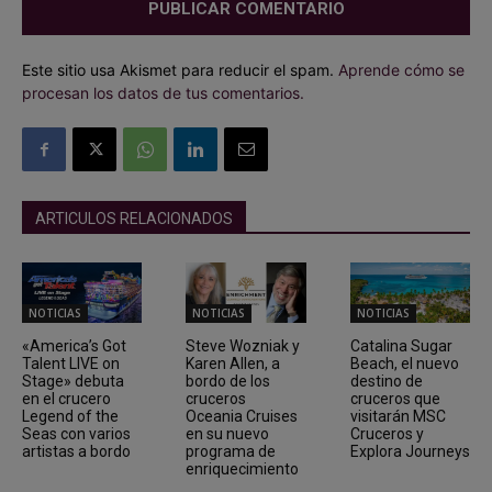
Este sitio usa Akismet para reducir el spam.
Aprende cómo se
procesan los datos de tus comentarios.
ARTICULOS RELACIONADOS
NOTICIAS
NOTICIAS
NOTICIAS
«America’s Got
Steve Wozniak y
Catalina Sugar
Talent LIVE on
Karen Allen, a
Beach, el nuevo
Stage» debuta
bordo de los
destino de
en el crucero
cruceros
cruceros que
Legend of the
Oceania Cruises
visitarán MSC
Seas con varios
en su nuevo
Cruceros y
artistas a bordo
programa de
Explora Journeys
enriquecimiento