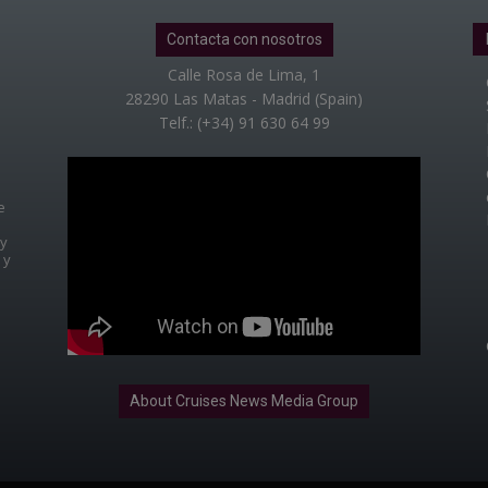
Contacta con nosotros
Calle Rosa de Lima, 1
28290 Las Matas - Madrid (Spain)
Telf.: (+34) 91 630 64 99
e
 y
 y
About Cruises News Media Group