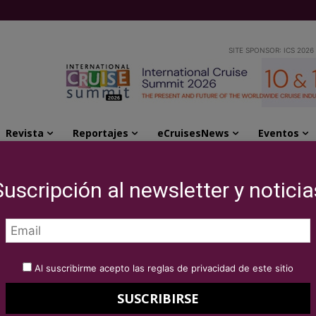
SITE SPONSOR: ICS 2026
Revista
Reportajes
eCruisesNews
Eventos
a en 2025 a un nuevo barco de cruceros...
Suscripción al newsletter y noticia
ienvenida en 2025 a
de cruceros que
Al suscribirme acepto las reglas de privacidad de este sitio
Sena