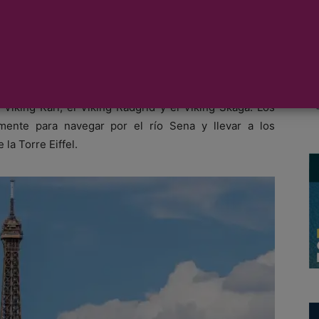
uevo Viking Longship, construido especialmente para el
e ocho días de la compañía París y el corazón de
 a los cuatro Viking Longships que fueron bautizados
 Viking Kari, el Viking Radgrid y el Viking Skaga. Los
mente para navegar por el río Sena y llevar a los
la Torre Eiffel.