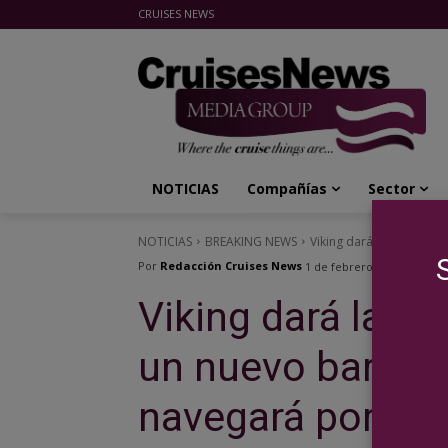
CRUISES NEWS
Cruises News Media Group
NOTICIAS
Compañías
Sector
NOTICIAS
BREAKING NEWS
Viking dará la bienvenid
Por
Redacción Cruises News
1 de febrero de 2023
Viking dará la b
un nuevo barco 
navegará por el 