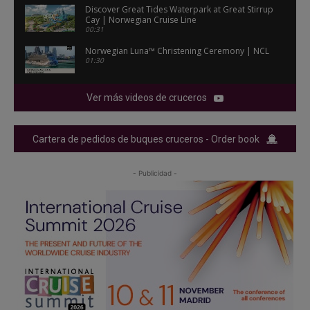
Discover Great Tides Waterpark at Great Stirrup
Cay | Norwegian Cruise Line
00:31
Norwegian Luna™ Christening Ceremony | NCL
01:30
Ver más videos de cruceros
Cartera de pedidos de buques cruceros - Order book
- Publicidad -