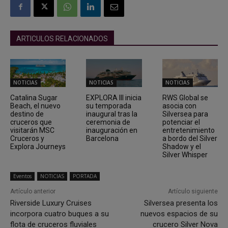
ARTICULOS RELACIONADOS
NOTICIAS
NOTICIAS
NOTICIAS
Catalina Sugar
EXPLORA III inicia
RWS Global se
Beach, el nuevo
su temporada
asocia con
destino de
inaugural tras la
Silversea para
cruceros que
ceremonia de
potenciar el
visitarán MSC
inauguración en
entretenimiento
Cruceros y
Barcelona
a bordo del Silver
Explora Journeys
Shadow y el
Silver Whisper
Eventos
NOTICIAS
PORTADA
Artículo anterior
Artículo siguiente
Riverside Luxury Cruises
Silversea presenta los
incorpora cuatro buques a su
nuevos espacios de su
flota de cruceros fluviales
crucero Silver Nova