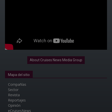
About Cruises News Media Group
Mapa del sitio
Compañías
Sector
Revista
Reportajes
Opinión
eCruisesNews