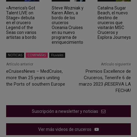
«America’s Got
Steve Wozniak y
Catalina Sugar
Talent LIVE on
Karen Allen, a
Beach, el nuevo
Stage» debuta
bordo de los
destino de
en el crucero
cruceros
cruceros que
Legend of the
Oceania Cruises
visitarán MSC
Seas con varios
en su nuevo
Cruceros y
artistas a bordo
programa de
Explora Journeys
enriquecimiento
NOTICIAS
COMPAÑÍAS
Fluviales
Artículo anterior
Artículo siguiente
eCruisesNews – MedCruise,
Premios Excellence de
more than 25 years uniting
Cruceros, Tenerife 6 de
the Ports of southern Europe
marzo 2023 ¡RESERVA LA
FECHA!
Suscripción a newsletter y noticias
Ver más videos de cruceros