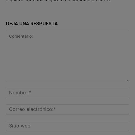
DEJA UNA RESPUESTA
Comentario:
No
Co
ele
Sit
we