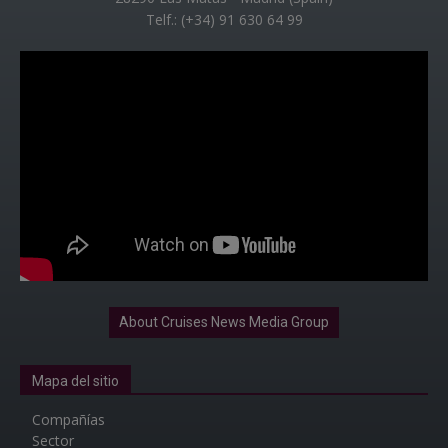
Telf.: (+34) 91 630 64 99
About Cruises News Media Group
Mapa del sitio
Compañías
Sector