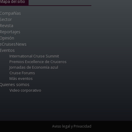
Mapa del sitio
Compañías
Sector
Revista
Reportajes
Opinión
eCruisesNews
Eventos
International Cruise Summit
Premios Excellence de Cruceros
Jornadas de Economía azul
Cruise Forums
Más eventos
Quienes somos
Video corporativo
Aviso legal y Privacidad