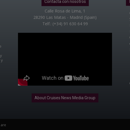
Contacta con nosotros
Calle Rosa de Lima, 1
28290 Las Matas - Madrid (Spain)
Telf.: (+34) 91 630 64 99
e
 y
 y
About Cruises News Media Group
 are