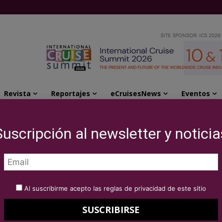
SITE SPONSOR: ICS 2026
Revista
Reportajes
eCruisesNews
Eventos
 cruise terminal
Suscripción al newsletter y noticia
Cape Verde invests
erminal
Al suscribirme acepto las reglas de privacidad de este sitio