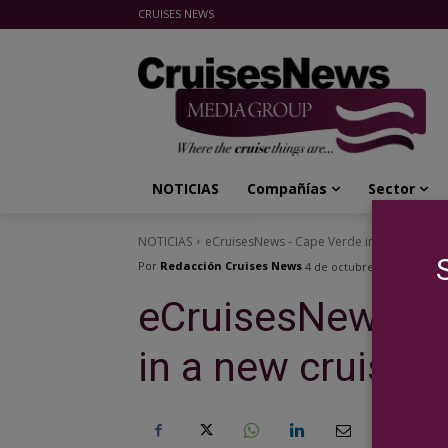
CRUISES NEWS
Cruises News Media Group
NOTICIAS
Compañías
Sector
NOTICIAS
eCruisesNews - Cape Verde invests in a new
Por
Redacción Cruises News
4 de octubre de 2022
eCruisesNews – 
in a new cruise t