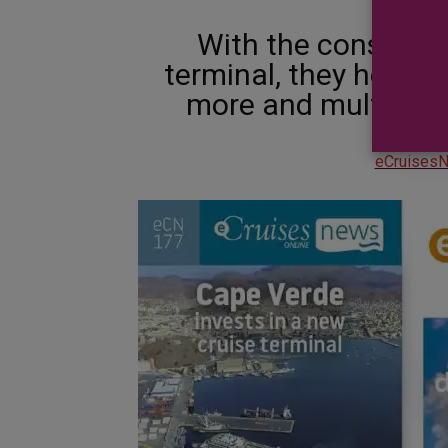
With the construct
terminal, they hope t
more and multiply t
eCruises