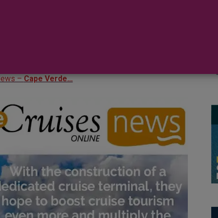
ion of a dedicated cruise
o boost cruise tourism even
he number of cruise calls.
News –
Cape Verde…