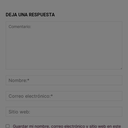
DEJA UNA RESPUESTA
Comentario:
No
Co
ele
Sit
we
Guardar mi nombre, correo electrónico y sitio web en este