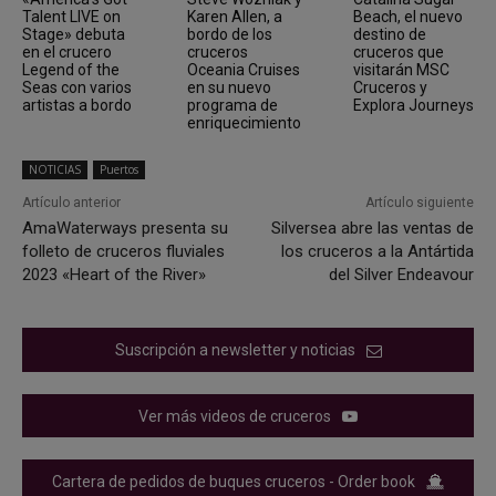
Talent LIVE on
Karen Allen, a
Beach, el nuevo
Stage» debuta
bordo de los
destino de
en el crucero
cruceros
cruceros que
Legend of the
Oceania Cruises
visitarán MSC
Seas con varios
en su nuevo
Cruceros y
artistas a bordo
programa de
Explora Journeys
enriquecimiento
NOTICIAS
Puertos
Artículo anterior
Artículo siguiente
AmaWaterways presenta su
Silversea abre las ventas de
folleto de cruceros fluviales
los cruceros a la Antártida
2023 «Heart of the River»
del Silver Endeavour
Suscripción a newsletter y noticias
Ver más videos de cruceros
Cartera de pedidos de buques cruceros - Order book