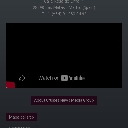
Calle Rosa de Lima, 1
28290 Las Matas - Madrid (Spain)
Telf.: (+34) 91 630 64 99
About Cruises News Media Group
Mapa del sitio