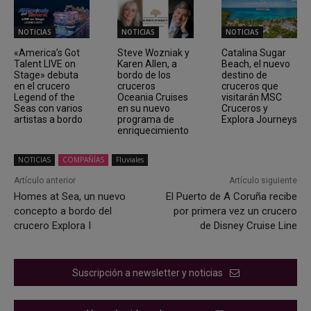
NOTICIAS
NOTICIAS
NOTICIAS
«America’s Got
Steve Wozniak y
Catalina Sugar
Talent LIVE on
Karen Allen, a
Beach, el nuevo
Stage» debuta
bordo de los
destino de
en el crucero
cruceros
cruceros que
Legend of the
Oceania Cruises
visitarán MSC
Seas con varios
en su nuevo
Cruceros y
artistas a bordo
programa de
Explora Journeys
enriquecimiento
NOTICIAS
COMPAÑÍAS
Fluviales
Artículo anterior
Artículo siguiente
Homes at Sea, un nuevo
El Puerto de A Coruña recibe
concepto a bordo del
por primera vez un crucero
crucero Explora I
de Disney Cruise Line
Suscripción a newsletter y noticias