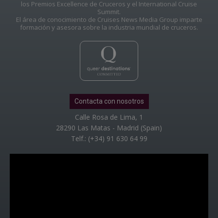
los Premios Excellence de Cruceros y el International Cruise
Summit.
El área de conocimiento de Cruises News Media Group imparte
formación y asesora sobre la industria mundial de cruceros.
Contacta con nosotros
Calle Rosa de Lima, 1
28290 Las Matas - Madrid (Spain)
Telf.: (+34) 91 630 64 99