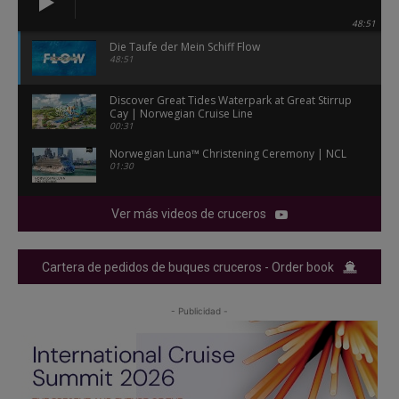
48:51
Die Taufe der Mein Schiff Flow
48:51
Discover Great Tides Waterpark at Great Stirrup
Cay | Norwegian Cruise Line
00:31
Norwegian Luna™ Christening Ceremony | NCL
01:30
Ver más videos de cruceros
Cartera de pedidos de buques cruceros - Order book
- Publicidad -