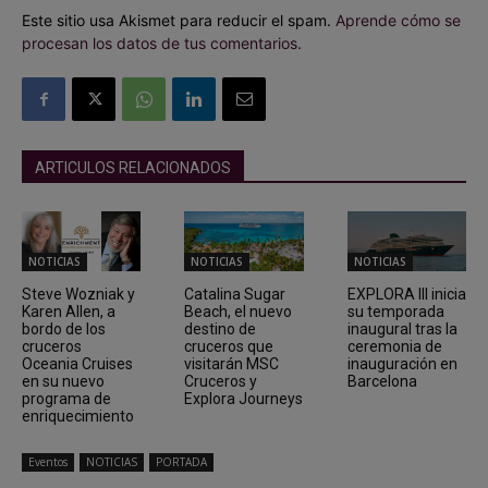
Este sitio usa Akismet para reducir el spam.
Aprende cómo se
procesan los datos de tus comentarios.
ARTICULOS RELACIONADOS
NOTICIAS
NOTICIAS
NOTICIAS
Steve Wozniak y
Catalina Sugar
EXPLORA III inicia
Karen Allen, a
Beach, el nuevo
su temporada
bordo de los
destino de
inaugural tras la
cruceros
cruceros que
ceremonia de
Oceania Cruises
visitarán MSC
inauguración en
en su nuevo
Cruceros y
Barcelona
programa de
Explora Journeys
enriquecimiento
Eventos
NOTICIAS
PORTADA