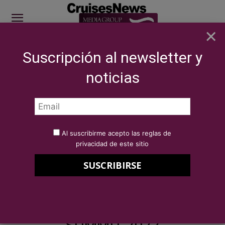
×
Suscripción al newsletter y
SITE SPONSOR: ICS 2026
noticias
SECTOR
Eventos
International Cruise Summit 2022 - Sponsors
Por
Redacción Cruises News
26 de julio de 2022
Al suscribirme acepto las reglas de
International Cruise Summit
privacidad de este sitio
2022 – Sponsors
INTERNATIONAL CRUISE