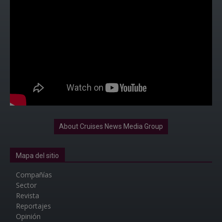
About Cruises News Media Group
Mapa del sitio
Compañías
Sector
Revista
Reportajes
Opinión