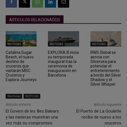
ARTICULOS RELACIONADOS
NOTICIAS
NOTICIAS
NOTICIAS
Catalina Sugar
EXPLORA III inicia
RWS Global se
Beach, el nuevo
su temporada
asocia con
destino de
inaugural tras la
Silversea para
cruceros que
ceremonia de
potenciar el
visitarán MSC
inauguración en
entretenimiento
Cruceros y
Barcelona
a bordo del Silver
Explora Journeys
Shadow y el
Silver Whisper
Marítimas
NOTICIAS
Artículo anterior
Artículo siguiente
El Govern de les Illes Balears
El Puerto de La Goulette
y las navieras muestran una
recibe de nuevo a los
vez más su compromiso
cruceros