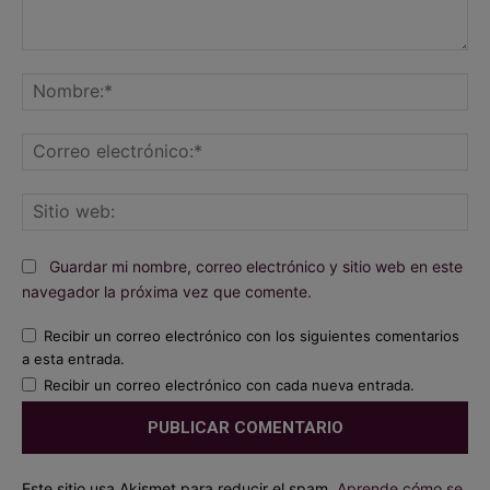
Comentario:
No
Co
ele
Sit
we
Guardar mi nombre, correo electrónico y sitio web en este
navegador la próxima vez que comente.
Recibir un correo electrónico con los siguientes comentarios
a esta entrada.
Recibir un correo electrónico con cada nueva entrada.
Este sitio usa Akismet para reducir el spam.
Aprende cómo se