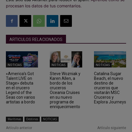
procesan los datos de tus comentarios.
ARTICULOS RELACIONADOS
NOTICIAS
NOTICIAS
NOTICIAS
«America’s Got
Steve Wozniak y
Catalina Sugar
Talent LIVE on
Karen Allen, a
Beach, el nuevo
Stage» debuta
bordo de los
destino de
en el crucero
cruceros
cruceros que
Legend of the
Oceania Cruises
visitarán MSC
Seas con varios
en su nuevo
Cruceros y
artistas a bordo
programa de
Explora Journeys
enriquecimiento
Marítimas
Destinos
NOTICIAS
Artículo anterior
Artículo siguiente