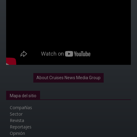
About Cruises News Media Group
Mapa del sitio
Compañías
Sector
Revista
Reportajes
Opinión