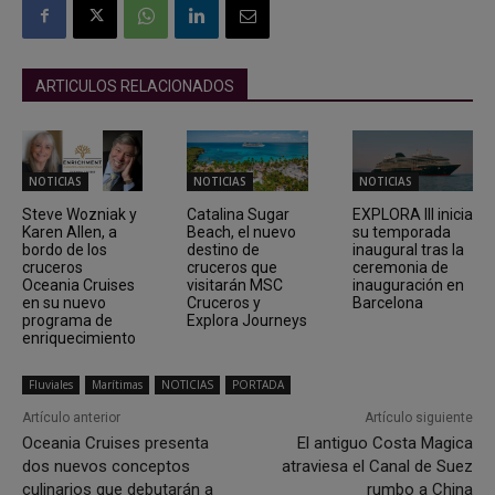
ARTICULOS RELACIONADOS
NOTICIAS
NOTICIAS
NOTICIAS
Steve Wozniak y
Catalina Sugar
EXPLORA III inicia
Karen Allen, a
Beach, el nuevo
su temporada
bordo de los
destino de
inaugural tras la
cruceros
cruceros que
ceremonia de
Oceania Cruises
visitarán MSC
inauguración en
en su nuevo
Cruceros y
Barcelona
programa de
Explora Journeys
enriquecimiento
Fluviales
Marítimas
NOTICIAS
PORTADA
Artículo anterior
Artículo siguiente
Oceania Cruises presenta
El antiguo Costa Magica
dos nuevos conceptos
atraviesa el Canal de Suez
culinarios que debutarán a
rumbo a China