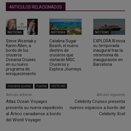
ARTICULOS RELACIONADOS
NOTICIAS
NOTICIAS
NOTICIAS
Steve Wozniak y
Catalina Sugar
EXPLORA III inicia
Karen Allen, a
Beach, el nuevo
su temporada
bordo de los
destino de
inaugural tras la
cruceros
cruceros que
ceremonia de
Oceania Cruises
visitarán MSC
inauguración en
en su nuevo
Cruceros y
Barcelona
programa de
Explora Journeys
enriquecimiento
Industria auxiliar
Puertos
NOTICIAS
Artículo anterior
Artículo siguiente
Atlas Ocean Voyages
Celebrity Cruises presenta
presenta su nueva expedición
nuevos espacios a bordo del
al Ártico canadiense a bordo
Celebrity Xcel
del World Voyager