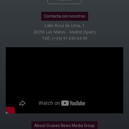
Contacta con nosotros
Calle Rosa de Lima, 1
28290 Las Matas - Madrid (Spain)
Telf.: (+34) 91 630 64 99
About Cruises News Media Group