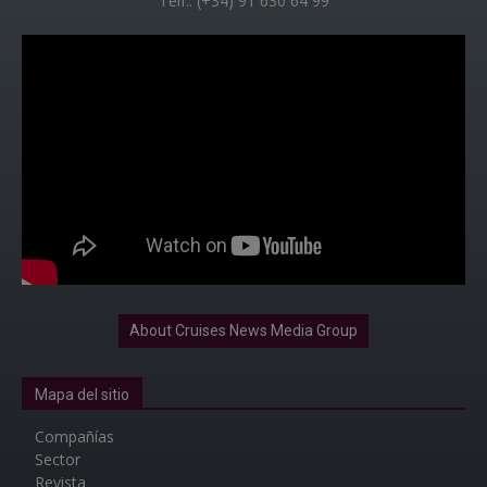
Telf.: (+34) 91 630 64 99
About Cruises News Media Group
Mapa del sitio
Compañías
Sector
Revista