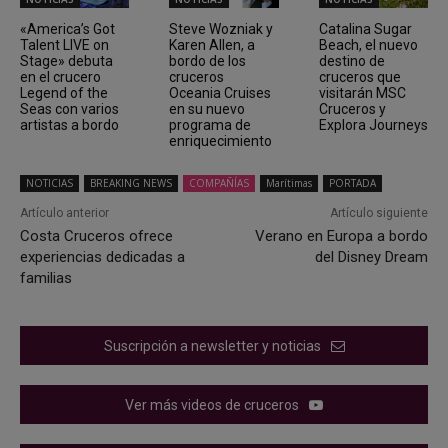
«America’s Got
Steve Wozniak y
Catalina Sugar
Talent LIVE on
Karen Allen, a
Beach, el nuevo
Stage» debuta
bordo de los
destino de
en el crucero
cruceros
cruceros que
Legend of the
Oceania Cruises
visitarán MSC
Seas con varios
en su nuevo
Cruceros y
artistas a bordo
programa de
Explora Journeys
enriquecimiento
NOTICIAS
BREAKING NEWS
COMPAÑÍAS
Marítimas
PORTADA
Artículo anterior
Artículo siguiente
Costa Cruceros ofrece
Verano en Europa a bordo
experiencias dedicadas a
del Disney Dream
familias
Suscripción a newsletter y noticias
Ver más videos de cruceros