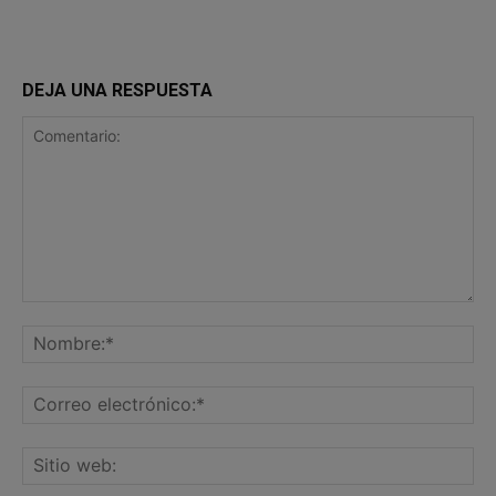
DEJA UNA RESPUESTA
Comentario:
No
Co
ele
Sit
we