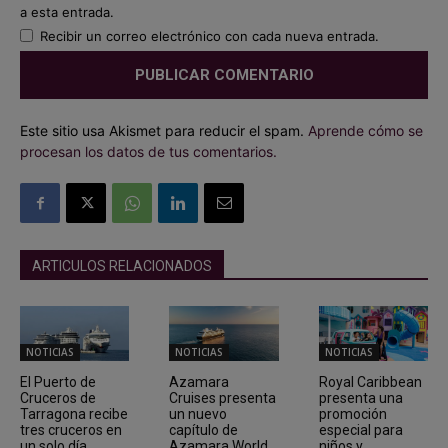
a esta entrada.
Recibir un correo electrónico con cada nueva entrada.
Este sitio usa Akismet para reducir el spam.
Aprende cómo se
procesan los datos de tus comentarios.
ARTICULOS RELACIONADOS
NOTICIAS
NOTICIAS
NOTICIAS
El Puerto de
Azamara
Royal Caribbean
Cruceros de
Cruises presenta
presenta una
Tarragona recibe
un nuevo
promoción
tres cruceros en
capítulo de
especial para
un solo día
Azamara World
niños y