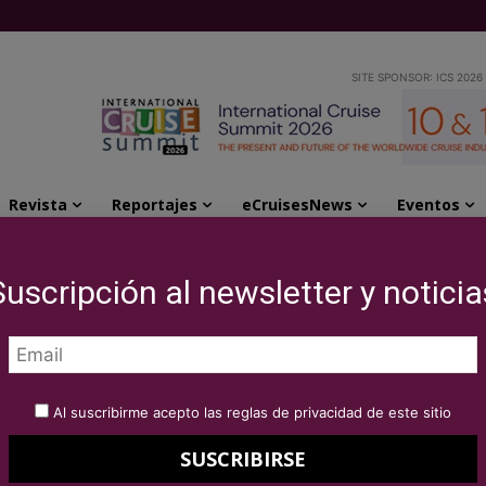
SITE SPONSOR: ICS 2026
Revista
Reportajes
eCruisesNews
Eventos
ara reducir emisiones de gases de efecto invernadero
Suscripción al newsletter y noticia
nival para reducir
ses de efecto
Al suscribirme acepto las reglas de privacidad de este sitio