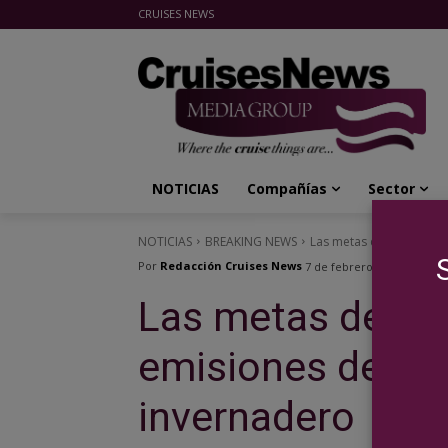
CRUISES NEWS
Cruises News Media Group
NOTICIAS
Compañías
Sector
NOTICIAS
BREAKING NEWS
Las metas de Carnival p
Por
Redacción Cruises News
7 de febrero de 2024
Las metas de Car
emisiones de ga
invernadero