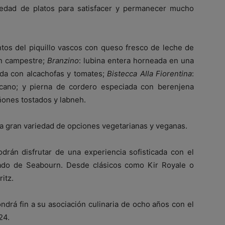
riedad de platos para satisfacer y permanecer mucho
tos del piquillo vascos con queso fresco de leche de
an campestre;
Branzino
: lubina entera horneada en una
vida con alcachofas y tomates;
Bistecca
Alla Fiorentina
:
 toscano; y pierna de cordero especiada con berenjena
iñones tostados y labneh.
a gran variedad de opciones vegetarianas y veganas.
odrán disfrutar de una experiencia sofisticada con el
ado de Seabourn. Desde clásicos como Kir Royale o
itz.
ndrá fin a su asociación culinaria de ocho años con el
24.