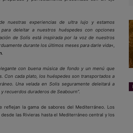
de nuestras experiencias de ultra lujo y estamos
para deleitar a nuestros hu
éspedes con opciones
ació
n de Solís est
á inspirada por la voz de nuestros
rduamente durante los últimos meses para darle vida
«,
n
.
 elegante con buena música de fondo y un menú que
s. Con cada plato, los hu
éspedes son transportados a
rráneo. Una velada en Solis seguramente deleitar
á a
y recuerdos duraderos de Seabourn”.
ue reflejan la gama de sabores del Mediterráneo. Los
 desde las Rivieras hasta el Mediterráneo central y los