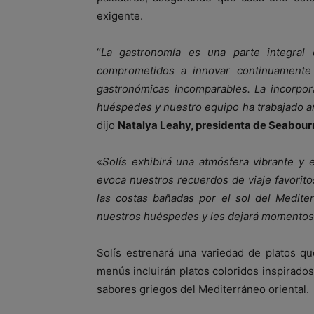
exigente.
“
La gastronomía es una parte integral 
comprometidos a innovar continuamente 
gastronó
micas incomparables. La incorpor
hu
éspedes y nuestro equipo ha trabajado a
dijo
Natalya Leahy, presidenta de Seabour
«
Solís exhibir
á una atmósfera vibrante y
evoca nuestros recuerdos de viaje favorito
las costas bañadas por el sol del Medite
nuestros hu
éspedes y les dejar
á momentos 
Solís estrenará una variedad de platos q
menús incluirán platos coloridos inspirados
sabores griegos del Mediterráneo oriental.