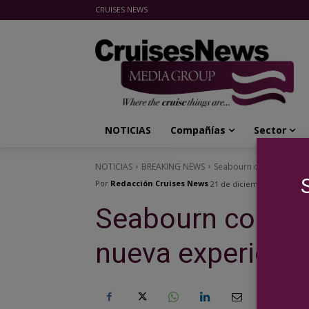
CRUISES NEWS
Cruises News Media Group
NOTICIAS
Compañías
Sector
NOTICIAS
BREAKING NEWS
Seabourn contará con "So
Por
Redacción Cruises News
21 de diciembre de 2023
Seabourn contará
nueva experienci