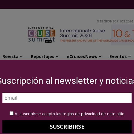
SITE SPONSOR: ICS 2026
Revista
Reportajes
eCruisesNews
Eventos
lis", su nueva experiencia culinaria
Suscripción al newsletter y noticia
 con «Solis», su
a culinaria
Al suscribirme acepto las reglas de privacidad de este sitio