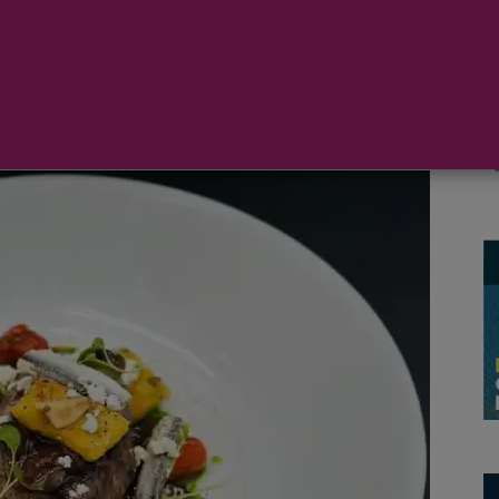
va experiencia culinaria, Solis, un
ina que celebra la cocina mediterránea
dos por los buques de la compañía.