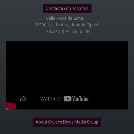
Contacta con nosotros
Calle Rosa de Lima, 1
28290 Las Matas - Madrid (Spain)
Telf.: (+34) 91 630 64 99
About Cruises News Media Group