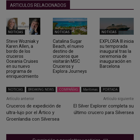
ARTICULOS RELACIONADOS
NOTICIAS
NOTICIAS
NOTICIAS
Steve Wozniak y
Catalina Sugar
EXPLORA III inicia
Karen Allen, a
Beach, el nuevo
su temporada
bordo de los
destino de
inaugural tras la
cruceros
cruceros que
ceremonia de
Oceania Cruises
visitarán MSC
inauguración en
en su nuevo
Cruceros y
Barcelona
programa de
Explora Journeys
enriquecimiento
NOTICIAS
BREAKING NEWS
COMPAÑÍAS
Marítimas
PORTADA
Artículo anterior
Artículo siguiente
Cruceros de expedición de
El Silver Explorer completa su
ultra-lujo por el Ártico y
último crucero para Silversea
Groenlandia con Silversea