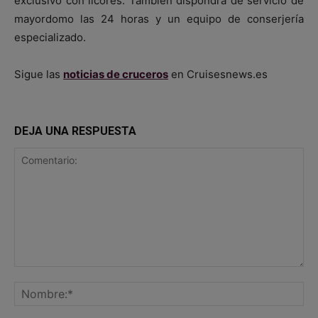
exclusivo con licores. También dispondrá de servicio de
mayordomo las 24 horas y un equipo de conserjería
especializado.
Sigue las
noticias de cruceros
en Cruisesnews.es
DEJA UNA RESPUESTA
Comentario:
No