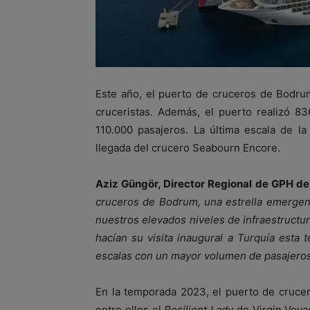
Este año, el puerto de cruceros de Bodru
cruceristas. Además, el puerto realizó 8
110.000 pasajeros. La última escala de l
llegada del crucero Seabourn Encore.
Aziz Güngör, Director Regional de GPH d
cruceros de Bodrum, una estrella emergent
nuestros elevados niveles de infraestruct
hacían su visita inaugural a Turquía est
escalas con un mayor volumen de pasajero
En la temporada 2023, el puerto de cruce
entre ellos el
Resilient Lady
de Virgin Voya