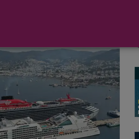
rum
, operado por Global Ports Holding,
ran número de buques y pasajeros,
nolvidable.