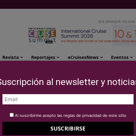
SITE SPONSOR: ICS 2026
Revista
Reportajes
eCruisesNews
Eventos
caba la temporada con grandes números
Suscripción al newsletter y noticia
rum acaba la
grandes números
Al suscribirme acepto las reglas de privacidad de este sitio