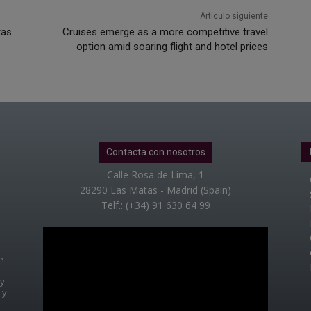
Artículo siguiente
ras
Cruises emerge as a more competitive travel
option amid soaring flight and hotel prices
Contacta con nosotros
Calle Rosa de Lima, 1
28290 Las Matas - Madrid (Spain)
Telf.: (+34) 91 630 64 99
e
 y
 y