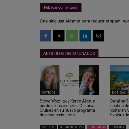
Este sitio usa Akismet para reducir el spam.
Apr
ARTICULOS RELACIONADOS
NOTICIAS
NOTICIAS
Steve Wozniak y Karen Allen, a
Catalina 
bordo de los cruceros Oceania
destino d
Cruises en su nuevo programa
visitarán
de enriquecimiento
Explora J
NOTICIAS
BREAKING NEWS
COMPAÑÍAS
PORTADA