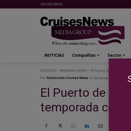
CRUISES NEWS
Cruises News Media Group
NOTICIAS
Compañías
Sector
NOTICIAS
BREAKING NEWS
El Puerto de Bodrum a
Por
Redacción Cruises News
17 de noviembre de 2023
El Puerto de Bod
temporada con 