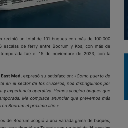
m recibió un total de 101 buques con más de 100.000
36 escalas de ferry entre Bodrum y Kos, con más de
a temporada fue el 15 de noviembre de 2023, con la
e East Med
, expresó su satisfacción: «
Como puerto de
e en el sector de los cruceros, nos distinguimos por
ura y experiencia operativa. Hemos acogido buques que
a temporada. Me complace anunciar que prevemos más
s en Bodrum el próximo año
.»
ros de Bodrum acogió a una variada gama de buques,
ges, que debutó en Turquía con un total de 16 escalas