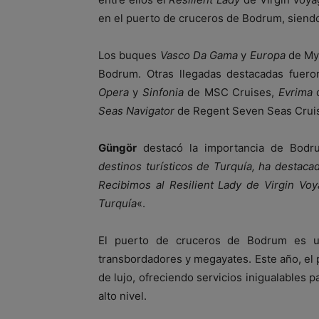
en el puerto de cruceros de Bodrum, siendo 
Los buques
Vasco Da Gama
y
Europa
de Mys
Bodrum. Otras llegadas destacadas fuero
Opera
y
Sinfonia
de MSC Cruises,
Evrima
d
Seas Navigator
de Regent Seven Seas Crui
Güngör
destacó la importancia de Bodr
destinos turísticos de Turquía, ha destac
Recibimos al Resilient Lady de Virgin Vo
Turquía
«.
El puerto de cruceros de Bodrum es una
transbordadores y megayates. Este año, el
de lujo, ofreciendo servicios inigualables 
alto nivel.