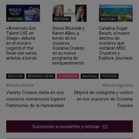
NOTICIAS
NOTICIAS
NOTICIAS
«America’s Got
Steve Wozniak y
Catalina Sugar
Talent LIVE on
Karen Allen, a
Beach, el nuevo
Stage» debuta
bordo de los
destino de
en el crucero
cruceros
cruceros que
Legend of the
Oceania Cruises
visitarán MSC
Seas con varios
en su nuevo
Cruceros y
artistas a bordo
programa de
Explora Journeys
enriquecimiento
NOTICIAS
BREAKING NEWS
COMPAÑÍAS
Marítimas
PORTADA
Artículo anterior
Artículo siguiente
Variety Cruises visita en sus
Mejora de categoría y vuelos
cruceros numerosos lugares
en los cruceros de Oceania
Patrimonio de la Humanidad
Cruises
Suscripción a newsletter y noticias