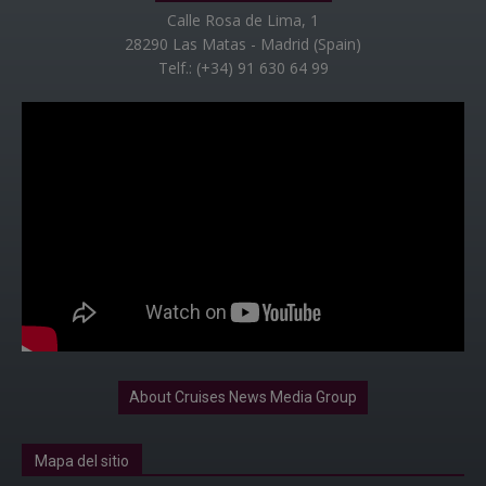
Calle Rosa de Lima, 1
28290 Las Matas - Madrid (Spain)
Telf.: (+34) 91 630 64 99
About Cruises News Media Group
Mapa del sitio