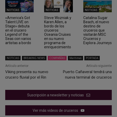
NOTICIAS
NOTICIAS
NOTICIAS
«America’s Got
Steve Wozniak y
Catalina Sugar
Talent LIVE on
Karen Allen, a
Beach, el nuevo
Stage» debuta
bordo de los
destino de
en el crucero
cruceros
cruceros que
Legend of the
Oceania Cruises
visitarán MSC
Seas con varios
en su nuevo
Cruceros y
artistas a bordo
programa de
Explora Journeys
enriquecimiento
NOTICIAS
BREAKING NEWS
COMPAÑÍAS
Marítimas
PORTADA
Artículo anterior
Artículo siguiente
Viking presenta su nuevo
Puerto Cañaveral tendrá una
crucero fluvial por el Rin
nueva terminal de cruceros
Suscripción a newsletter y noticias
Ver más videos de cruceros