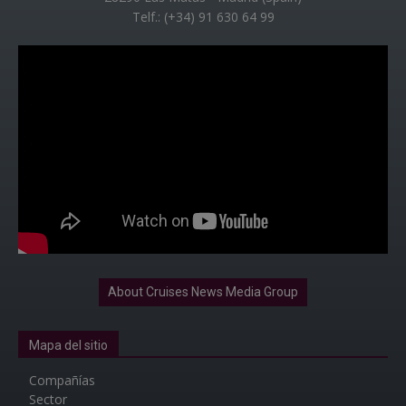
Telf.: (+34) 91 630 64 99
About Cruises News Media Group
Mapa del sitio
Compañías
Sector