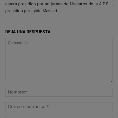
estará presidido por un jurado de Maestros de la A.P.E.I.,
presidido por Iginio Massari.
DEJA UNA RESPUESTA
Comentario:
No
Co
ele