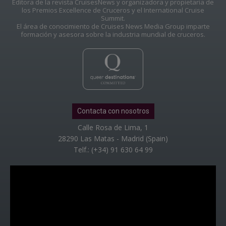
Editora de la revista CruisesNews y organizadora y propietaria de
los Premios Excellence de Cruceros y el International Cruise
Summit.
El área de conocimiento de Cruises News Media Group imparte
formación y asesora sobre la industria mundial de cruceros.
Contacta con nosotros
Calle Rosa de Lima, 1
28290 Las Matas - Madrid (Spain)
Telf.: (+34) 91 630 64 99