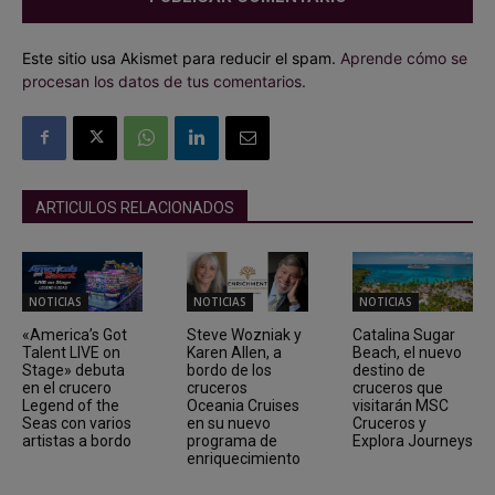
Este sitio usa Akismet para reducir el spam.
Aprende cómo se
procesan los datos de tus comentarios.
ARTICULOS RELACIONADOS
NOTICIAS
NOTICIAS
NOTICIAS
«America’s Got
Steve Wozniak y
Catalina Sugar
Talent LIVE on
Karen Allen, a
Beach, el nuevo
Stage» debuta
bordo de los
destino de
en el crucero
cruceros
cruceros que
Legend of the
Oceania Cruises
visitarán MSC
Seas con varios
en su nuevo
Cruceros y
artistas a bordo
programa de
Explora Journeys
enriquecimiento