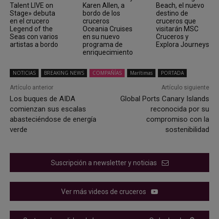
Talent LIVE on
Karen Allen, a
Beach, el nuevo
Stage» debuta
bordo de los
destino de
en el crucero
cruceros
cruceros que
Legend of the
Oceania Cruises
visitarán MSC
Seas con varios
en su nuevo
Cruceros y
artistas a bordo
programa de
Explora Journeys
enriquecimiento
NOTICIAS
BREAKING NEWS
COMPAÑÍAS
Marítimas
PORTADA
Artículo anterior
Artículo siguiente
Los buques de AIDA
Global Ports Canary Islands
comienzan sus escalas
reconocida por su
abasteciéndose de energía
compromiso con la
verde
sostenibilidad
Suscripción a newsletter y noticias
Ver más videos de cruceros