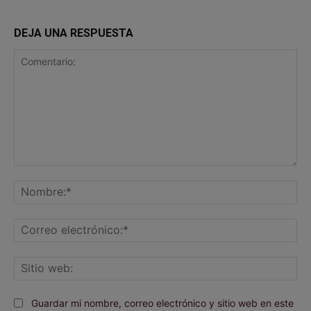
DEJA UNA RESPUESTA
Comentario:
No
Co
ele
Sit
we
Guardar mi nombre, correo electrónico y sitio web en este