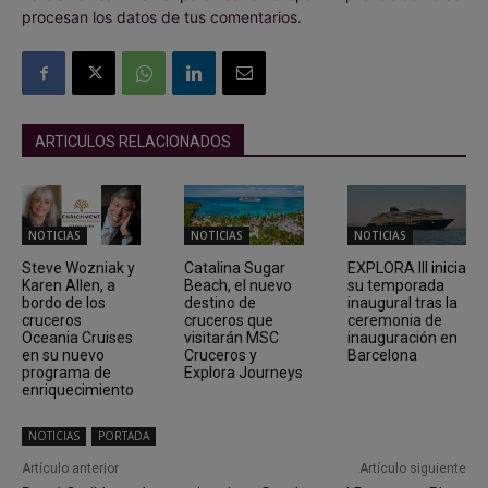
procesan los datos de tus comentarios.
ARTICULOS RELACIONADOS
NOTICIAS
NOTICIAS
NOTICIAS
Steve Wozniak y
Catalina Sugar
EXPLORA III inicia
Karen Allen, a
Beach, el nuevo
su temporada
bordo de los
destino de
inaugural tras la
cruceros
cruceros que
ceremonia de
Oceania Cruises
visitarán MSC
inauguración en
en su nuevo
Cruceros y
Barcelona
programa de
Explora Journeys
enriquecimiento
NOTICIAS
PORTADA
Artículo anterior
Artículo siguiente