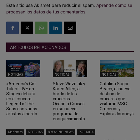
Este sitio usa Akismet para reducir el spam.
Aprende cómo se
procesan los datos de tus comentarios.
ARTICULOS RELACIONADOS
NOTICIAS
NOTICIAS
NOTICIAS
«America’s Got
Steve Wozniak y
Catalina Sugar
Talent LIVE on
Karen Allen, a
Beach, el nuevo
Stage» debuta
bordo de los
destino de
en el crucero
cruceros
cruceros que
Legend of the
Oceania Cruises
visitarán MSC
Seas con varios
en su nuevo
Cruceros y
artistas a bordo
programa de
Explora Journeys
enriquecimiento
Marítimas
NOTICIAS
BREAKING NEWS
PORTADA