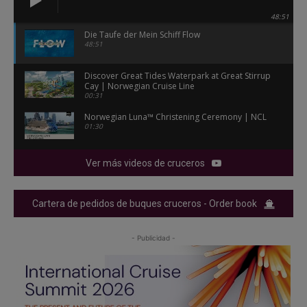
48:51
Die Taufe der Mein Schiff Flow
48:51
Discover Great Tides Waterpark at Great Stirrup
Cay | Norwegian Cruise Line
00:31
Norwegian Luna™ Christening Ceremony | NCL
01:30
Ver más videos de cruceros
Cartera de pedidos de buques cruceros - Order book
- Publicidad -