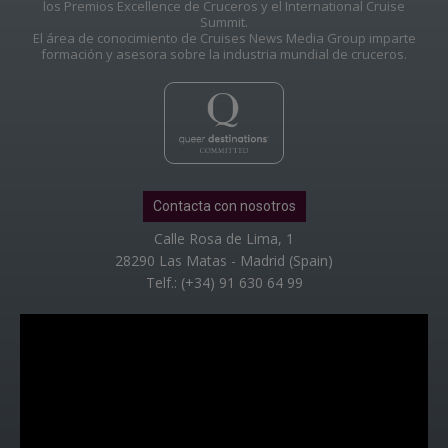
los Premios Excellence de Cruceros y el International Cruise
Summit.
El área de conocimiento de Cruises News Media Group imparte
formación y asesora sobre la industria mundial de cruceros.
Contacta con nosotros
Calle Rosa de Lima, 1
28290 Las Matas - Madrid (Spain)
Telf.: (+34) 91 630 64 99