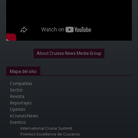
About Cruises News Media Group
Mapa del sitio
Compañías
Sector
Revista
Reportajes
Opinión
eCruisesNews
Eventos
International Cruise Summit
Premios Excellence de Cruceros