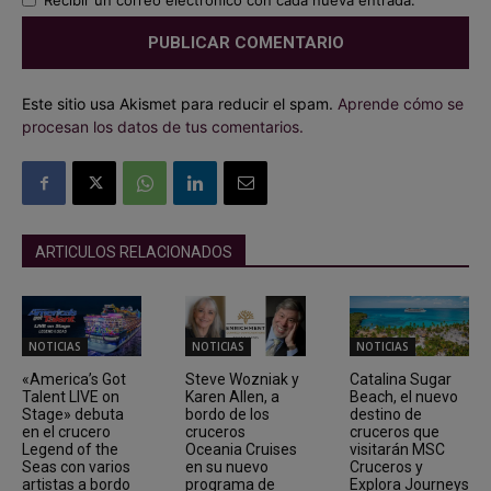
Recibir un correo electrónico con cada nueva entrada.
Este sitio usa Akismet para reducir el spam.
Aprende cómo se
procesan los datos de tus comentarios.
ARTICULOS RELACIONADOS
NOTICIAS
NOTICIAS
NOTICIAS
«America’s Got
Steve Wozniak y
Catalina Sugar
Talent LIVE on
Karen Allen, a
Beach, el nuevo
Stage» debuta
bordo de los
destino de
en el crucero
cruceros
cruceros que
Legend of the
Oceania Cruises
visitarán MSC
Seas con varios
en su nuevo
Cruceros y
artistas a bordo
programa de
Explora Journeys