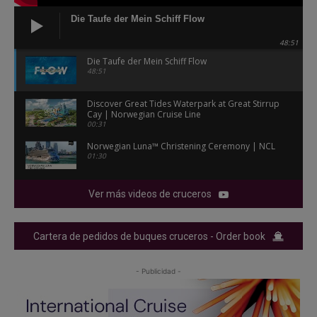
Die Taufe der Mein Schiff Flow
48:51
Die Taufe der Mein Schiff Flow
48:51
Discover Great Tides Waterpark at Great Stirrup
Cay | Norwegian Cruise Line
00:31
Norwegian Luna™ Christening Ceremony | NCL
01:30
Ver más videos de cruceros
Cartera de pedidos de buques cruceros - Order book
- Publicidad -