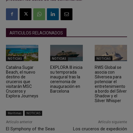
ARTICULOS RELACIONADOS
NOTICIAS
NOTICIAS
NOTICIAS
Catalina Sugar
EXPLORA III inicia
RWS Global se
Beach, el nuevo
su temporada
asocia con
destino de
inaugural tras la
Silversea para
cruceros que
ceremonia de
potenciar el
visitarán MSC
inauguración en
entretenimiento
Cruceros y
Barcelona
a bordo del Silver
Explora Journeys
Shadow y el
Silver Whisper
Marítimas
NOTICIAS
Artículo anterior
Artículo siguiente
El Symphony of the Seas
Los cruceros de expedición