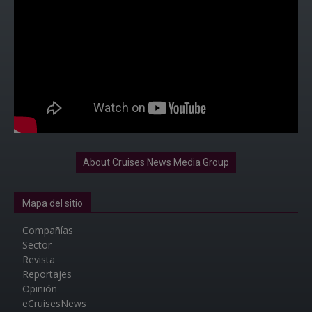
About Cruises News Media Group
Mapa del sitio
Compañías
Sector
Revista
Reportajes
Opinión
eCruisesNews